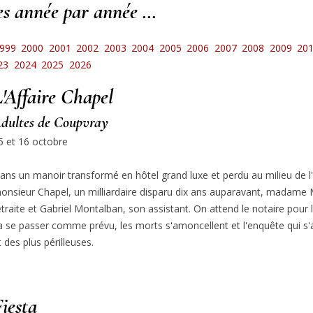
les année par année …
999
2000
2001
2002
2003
2004
2005
2006
2007
2008
2009
20
23
2024
2025
2026
'Affaire Chapel
dultes de Coupvray
5 et 16 octobre
ans un manoir transformé en hôtel grand luxe et perdu au milieu de l'
onsieur Chapel, un milliardaire disparu dix ans auparavant, madame M
etraite et Gabriel Montalban, son assistant. On attend le notaire pour
a se passer comme prévu, les morts s'amoncellent et l'enquête qui s'a
t des plus périlleuses.
iesta