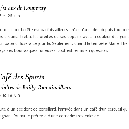
1/12 ans de Coupvray
5 et 26 juin
ono - dont la tête est parfois ailleurs - n'a qu'une idée depuis toujour
es dix ans. Il rebat les oreilles de ses copains avec la couleur des guirl
on papa diffusera ce jour-là. Seulement, quand la tempête Marie-Thérè
ays ses bourrasques furieuses, tout est remis en question.
afé des Sports
dultes de Bailly-Romainvilliers
7 et 18 juin
uite à un accident de corbillard, l'arrivée dans un café d'un cercueil qui
agnant fournit le prétexte d'une comédie très enlevée.