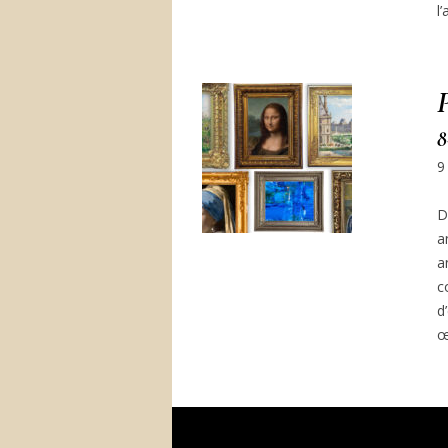
l
8
9
D
a
a
c
d
œ