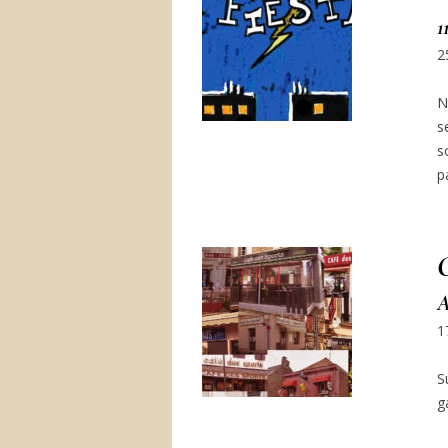
1
2
N
s
s
p
C
A
1
S
g