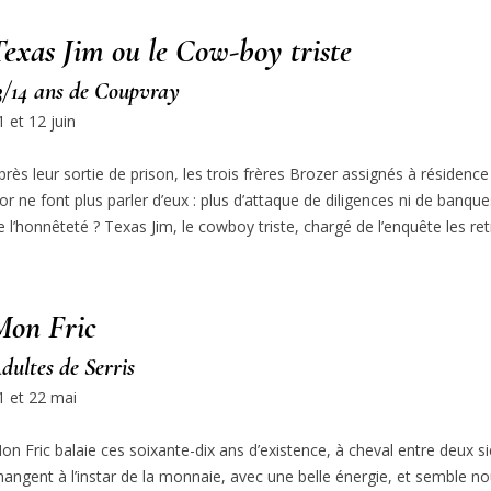
Texas Jim ou le Cow-boy triste
3/14 ans de Coupvray
1 et 12 juin
près leur sortie de prison, les trois frères Brozer assignés à résidence
’or ne font plus parler d’eux : plus d’attaque de diligences ni de banque
e l’honnêteté ? Texas Jim, le cowboy triste, chargé de l’enquête les 
Mon Fric
dultes de Serris
1 et 22 mai
on Fric balaie ces soixante-dix ans d’existence, à cheval entre deux s
hangent à l’instar de la monnaie, avec une belle énergie, et semble nou