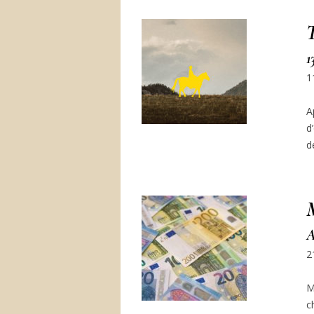
1
1
A
d
d
A
2
M
c