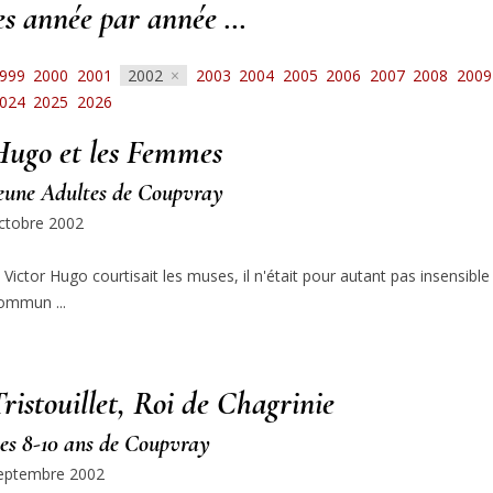
les année par année …
999
2000
2001
2002
2003
2004
2005
2006
2007
2008
2009
024
2025
2026
Hugo et les Femmes
eune Adultes de Coupvray
ctobre 2002
i Victor Hugo courtisait les muses, il n'était pour autant pas insensi
ommun ...
ristouillet, Roi de Chagrinie
es 8-10 ans de Coupvray
eptembre 2002