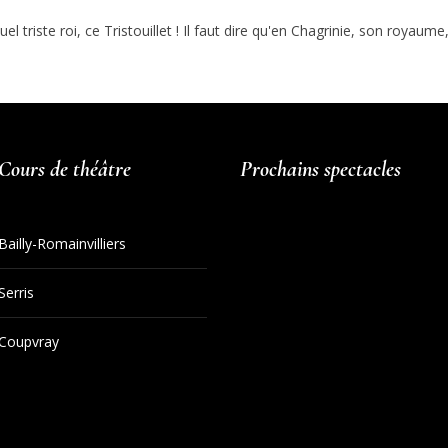
uel triste roi, ce Tristouillet ! Il faut dire qu'en Chagrinie, son royaume
Cours de théâtre
Prochains spectacles
Bailly-Romainvilliers
Serris
Coupvray