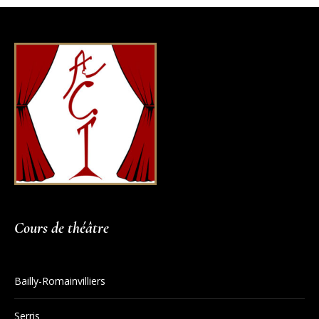
Cours de théâtre
Bailly-Romainvilliers
Serris