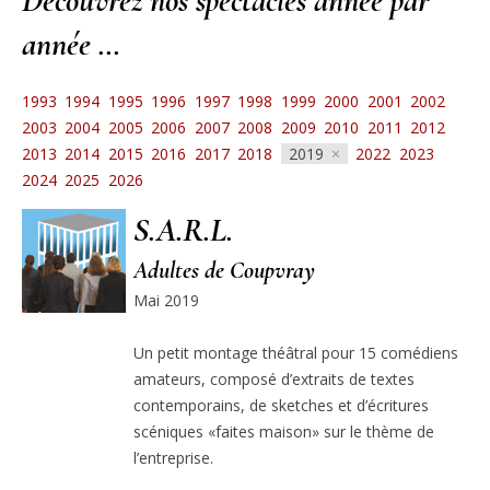
Decouvrez nos spectacles année par
année …
1993
1994
1995
1996
1997
1998
1999
2000
2001
2002
2003
2004
2005
2006
2007
2008
2009
2010
2011
2012
2013
2014
2015
2016
2017
2018
2019
2022
2023
2024
2025
2026
S.A.R.L.
Adultes de Coupvray
Mai 2019
Un petit montage théâtral pour 15 comédiens
amateurs, composé d’extraits de textes
contemporains, de sketches et d’écritures
scéniques «faites maison» sur le thème de
l’entreprise.