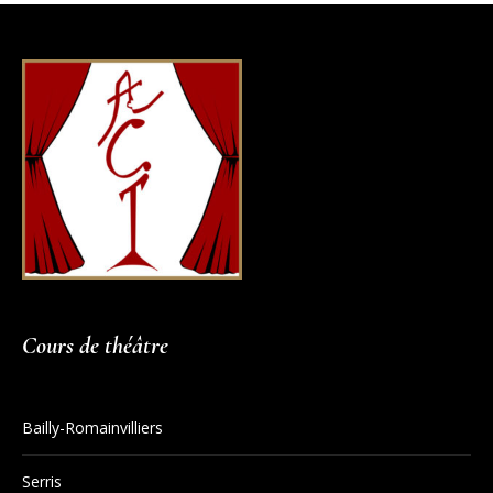
Cours de théâtre
Bailly-Romainvilliers
Serris